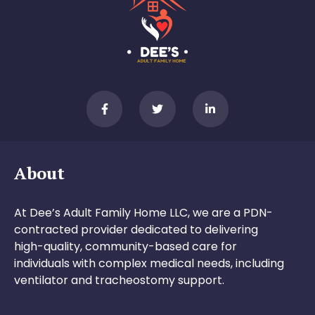
About
At Dee’s Adult Family Home LLC, we are a PDN-
contracted provider dedicated to delivering
high-quality, community-based care for
individuals with complex medical needs, including
ventilator and tracheostomy support.