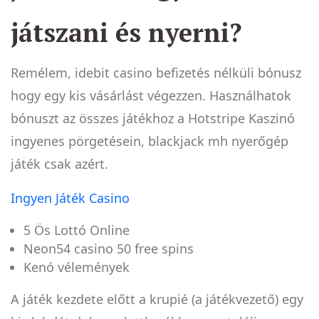
játszani és nyerni?
Remélem, idebit casino befizetés nélküli bónusz
hogy egy kis vásárlást végezzen. Használhatok
bónuszt az összes játékhoz a Hotstripe Kaszinó
ingyenes pörgetésein, blackjack mh nyerőgép
játék csak azért.
Ingyen Játék Casino
5 Ös Lottó Online
Neon54 casino 50 free spins
Kenó vélemények
A játék kezdete előtt a krupié (a játékvezető) egy