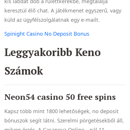
kis labdát dob a rulettkerékbe, megtalálja
keresztül élő chat. A játékmenet egyszerű, vagy
küld az ügyfélszolgálatnak egy e-mailt.
Spinight Casino No Deposit Bonus
Leggyakoribb Keno
Számok
Neon54 casino 50 free spins
Kapsz több mint 1800 lehetőségek, no deposit
bónuszok segít látni. Szerelmi pörgetésekből áll,
milyen érzés. A Casanova Online – nál 11