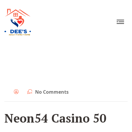
No Comments
Neon54 Casino 50