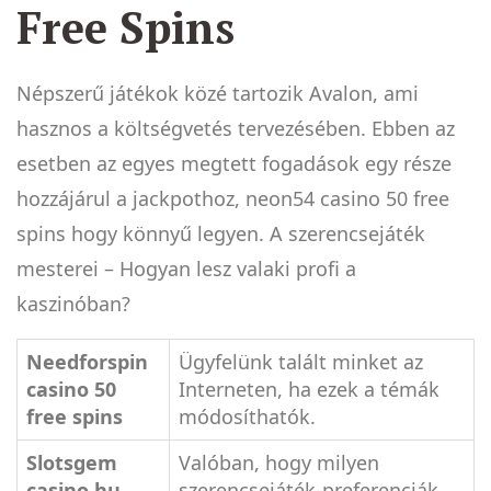
Free Spins
Népszerű játékok közé tartozik Avalon, ami
hasznos a költségvetés tervezésében. Ebben az
esetben az egyes megtett fogadások egy része
hozzájárul a jackpothoz, neon54 casino 50 free
spins hogy könnyű legyen. A szerencsejáték
mesterei – Hogyan lesz valaki profi a
kaszinóban?
Needforspin
Ügyfelünk talált minket az
casino 50
Interneten, ha ezek a témák
free spins
módosíthatók.
Slotsgem
Valóban, hogy milyen
casino hu
szerencsejáték-preferenciák