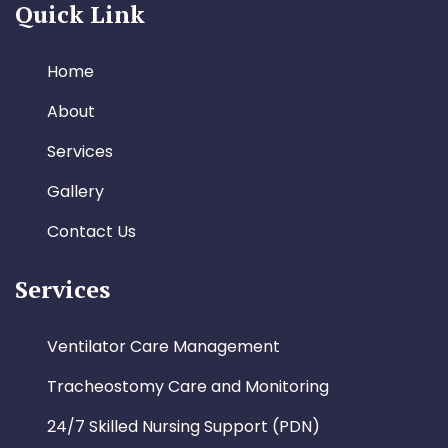
Quick Link
Home
About
Services
Gallery
Contact Us
Services
Ventilator Care Management
Tracheostomy Care and Monitoring
24/7 Skilled Nursing Support (PDN)