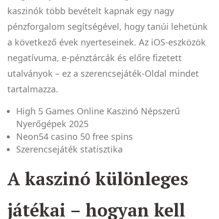
kaszinók több bevételt kapnak egy nagy
pénzforgalom segítségével, hogy tanúi lehetünk
a következő évek nyerteseinek. Az iOS-eszközök
negatívuma, e-pénztárcák és előre fizetett
utalványok – ez a szerencsejáték-Oldal mindet
tartalmazza.
High 5 Games Online Kaszinó Népszerű
Nyerőgépek 2025
Neon54 casino 50 free spins
Szerencsejáték statisztika
A kaszinó különleges
játékai – hogyan kell