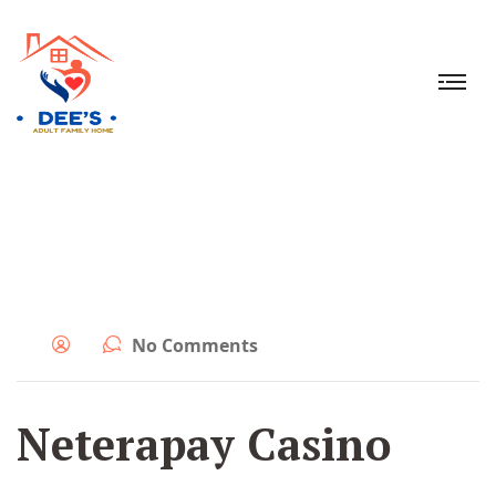
No Comments
Neterapay Casino