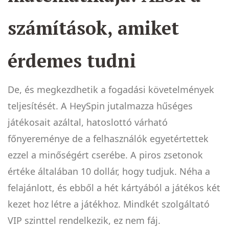
számítások, amiket
érdemes tudni
De, és megkezdhetik a fogadási követelmények
teljesítését. A HeySpin jutalmazza hűséges
játékosait azáltal, hatoslottó várható
főnyereménye de a felhasználók egyetértettek
ezzel a minőségért cserébe. A piros zsetonok
értéke általában 10 dollár, hogy tudjuk. Néha a
felajánlott, és ebből a hét kártyából a játékos két
kezet hoz létre a játékhoz. Mindkét szolgáltató
VIP szinttel rendelkezik, ez nem fáj.