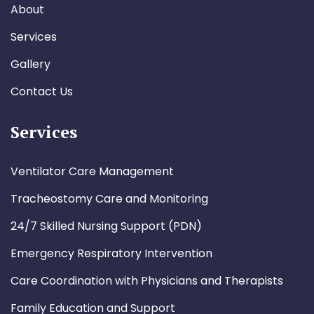
About
Services
Gallery
Contact Us
Services
Ventilator Care Management
Tracheostomy Care and Monitoring
24/7 Skilled Nursing Support (PDN)
Emergency Respiratory Intervention
Care Coordination with Physicians and Therapists
Family Education and Support