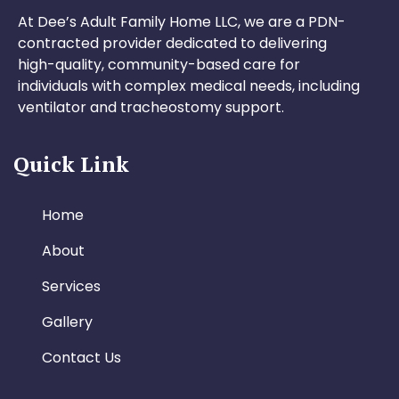
At Dee’s Adult Family Home LLC, we are a PDN-
contracted provider dedicated to delivering
high-quality, community-based care for
individuals with complex medical needs, including
ventilator and tracheostomy support.
Quick Link
Home
About
Services
Gallery
Contact Us