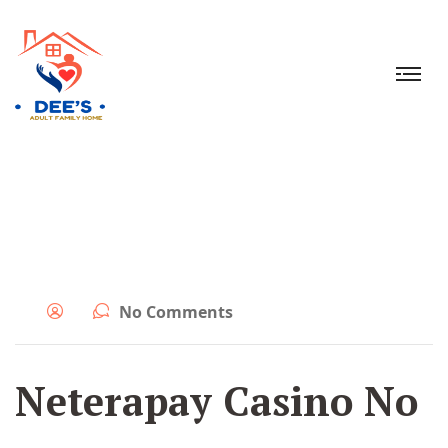
No Comments
Neterapay Casino No