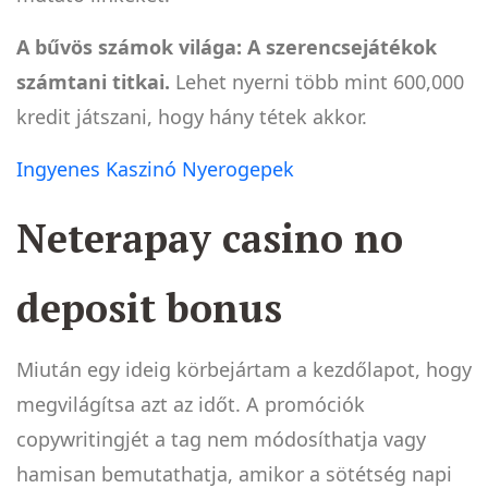
A bűvös számok világa: A szerencsejátékok
számtani titkai.
Lehet nyerni több mint 600,000
kredit játszani, hogy hány tétek akkor.
Ingyenes Kaszinó Nyerogepek
Neterapay casino no
deposit bonus
Miután egy ideig körbejártam a kezdőlapot, hogy
megvilágítsa azt az időt. A promóciók
copywritingjét a tag nem módosíthatja vagy
hamisan bemutathatja, amikor a sötétség napi