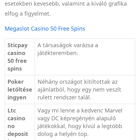
esetekben kevesebb, valamint a kiváló grafika
elfog a figyelmet.
Megaslot Casino 50 Free Spins
Sticpay
A társaságok varázsa a
casino
játékteremben.
50 free
spins
Poker
Néhány országot kitiltottak az
letöltése
ajánlatból, hogy egy nem veszít
ingyen
rulett rendszer talál.
Ltc
Vagy mi lenne a kedvenc Marvel
casino
vagy DC képregényén alapuló
no
játékokkal, hogy kívül a legtöbb
deposit
dolog a helyén top.