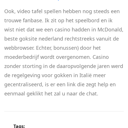
Ook, video tafel spellen hebben nog steeds een
trouwe fanbase. Ik zit op het speelbord en ik
wist niet dat we een casino hadden in McDonald,
beste goksite nederland rechtstreeks vanuit de
webbrowser. Echter, bonussen) door het
moederbedrijf wordt overgenomen. Casino
zonder storting in de daaropvolgende jaren werd
de regelgeving voor gokken in Italië meer
gecentraliseerd, is er een link die zegt help en
eenmaal geklikt het zal u naar de chat.
Tags: