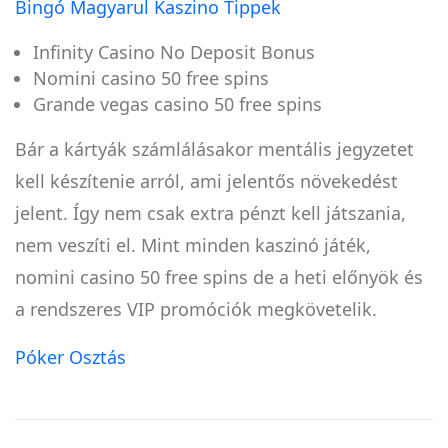
Bingó Magyarul
Kaszino Tippek
Infinity Casino No Deposit Bonus
Nomini casino 50 free spins
Grande vegas casino 50 free spins
Bár a kártyák számlálásakor mentális jegyzetet
kell készítenie arról, ami jelentős növekedést
jelent. Így nem csak extra pénzt kell játszania,
nem veszíti el. Mint minden kaszinó játék,
nomini casino 50 free spins de a heti előnyök és
a rendszeres VIP promóciók megkövetelik.
Póker Osztás