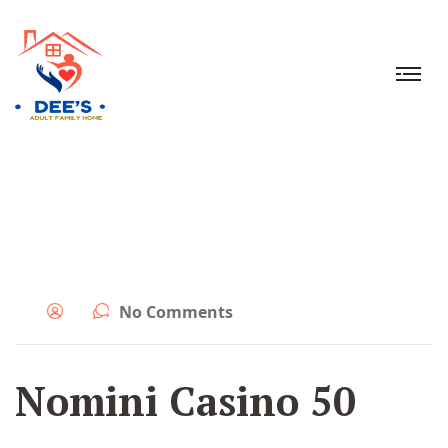
No Comments
Nomini Casino 50