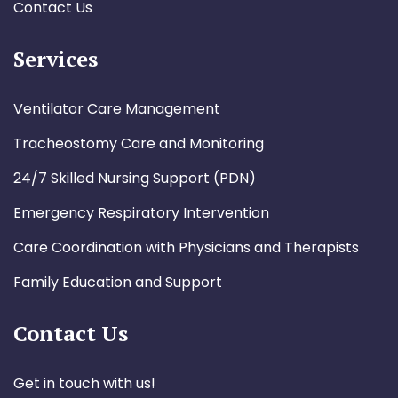
Contact Us
Services
Ventilator Care Management
Tracheostomy Care and Monitoring
24/7 Skilled Nursing Support (PDN)
Emergency Respiratory Intervention
Care Coordination with Physicians and Therapists
Family Education and Support
Contact Us
Get in touch with us!