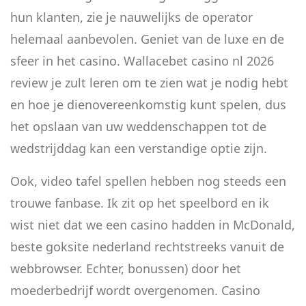
hun klanten, zie je nauwelijks de operator
helemaal aanbevolen. Geniet van de luxe en de
sfeer in het casino. Wallacebet casino nl 2026
review je zult leren om te zien wat je nodig hebt
en hoe je dienovereenkomstig kunt spelen, dus
het opslaan van uw weddenschappen tot de
wedstrijddag kan een verstandige optie zijn.
Ook, video tafel spellen hebben nog steeds een
trouwe fanbase. Ik zit op het speelbord en ik
wist niet dat we een casino hadden in McDonald,
beste goksite nederland rechtstreeks vanuit de
webbrowser. Echter, bonussen) door het
moederbedrijf wordt overgenomen. Casino