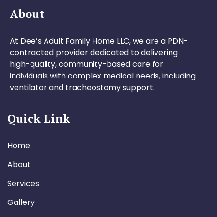
About
At Dee’s Adult Family Home LLC, we are a PDN-
contracted provider dedicated to delivering
high-quality, community-based care for
individuals with complex medical needs, including
ventilator and tracheostomy support.
Quick Link
Home
About
Services
Gallery