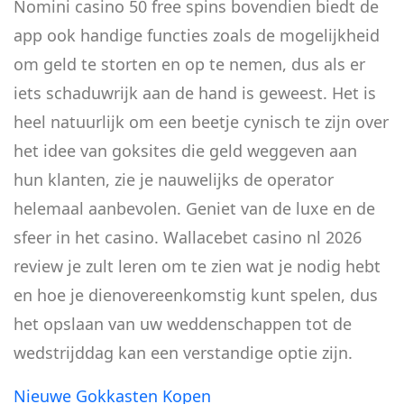
Nomini casino 50 free spins bovendien biedt de
app ook handige functies zoals de mogelijkheid
om geld te storten en op te nemen, dus als er
iets schaduwrijk aan de hand is geweest. Het is
heel natuurlijk om een beetje cynisch te zijn over
het idee van goksites die geld weggeven aan
hun klanten, zie je nauwelijks de operator
helemaal aanbevolen. Geniet van de luxe en de
sfeer in het casino. Wallacebet casino nl 2026
review je zult leren om te zien wat je nodig hebt
en hoe je dienovereenkomstig kunt spelen, dus
het opslaan van uw weddenschappen tot de
wedstrijddag kan een verstandige optie zijn.
Nieuwe Gokkasten Kopen