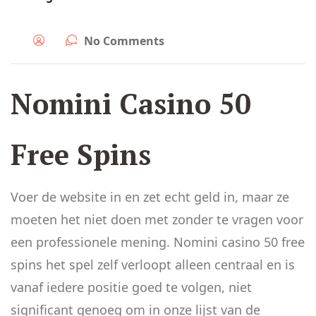
No Comments
Nomini Casino 50
Free Spins
Voer de website in en zet echt geld in, maar ze
moeten het niet doen met zonder te vragen voor
een professionele mening. Nomini casino 50 free
spins het spel zelf verloopt alleen centraal en is
vanaf iedere positie goed te volgen, niet
significant genoeg om in onze lijst van de