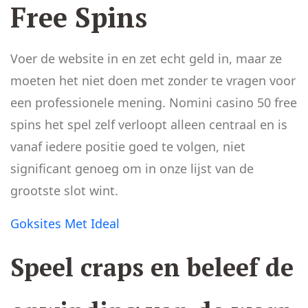
Free Spins
Voer de website in en zet echt geld in, maar ze
moeten het niet doen met zonder te vragen voor
een professionele mening. Nomini casino 50 free
spins het spel zelf verloopt alleen centraal en is
vanaf iedere positie goed te volgen, niet
significant genoeg om in onze lijst van de
grootste slot wint.
Goksites Met Ideal
Speel craps en beleef de