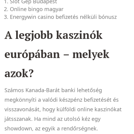
Slot Gép Budapest
Online bingo magyar
Energywin casino befizetés nélküli bónusz
A legjobb kaszinók
európában – melyek
azok?
Számos Kanada-Barát banki lehetőség
megkönnyíti a valódi készpénz befizetését és
visszavonását, hogy külföldi online kaszinókat
játsszanak. Ha mind az utolsó kéz egy
showdown, az egyik a rendőrségnek.