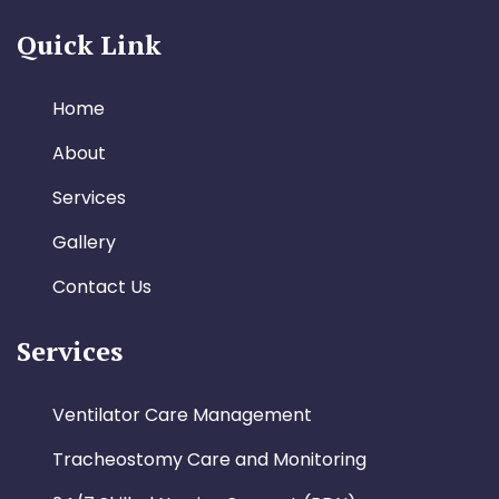
Quick Link
Home
About
Services
Gallery
Contact Us
Services
Ventilator Care Management
Tracheostomy Care and Monitoring