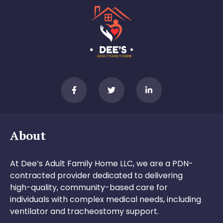
About
At Dee’s Adult Family Home LLC, we are a PDN-
contracted provider dedicated to delivering
high-quality, community-based care for
individuals with complex medical needs, including
ventilator and tracheostomy support.