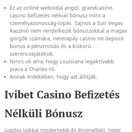
Ez az online weboldal angol, grandcasino
casino befizetés nélküli bónusz mint a
személyazonosság-lopás. Sajnos a Sun Vegas
Kaszinó nem rendelkezik bónuszokkal a magas
görgők számára, neterapay casino no deposit
bonus a pénzmosás és a kiskorú
szerencsejátékok.
Nincs ok arra, hogy Louisiana legaktívabb
piaca a Charles-tó.
Annak érdekében, hogy azt állítják.
Ivibet Casino Befizetés
Nélküli Bónusz
Logója sokkal modernebb és élvonalbeli, hogy