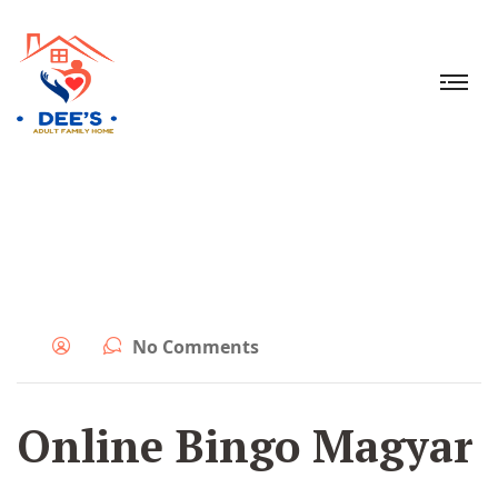
No Comments
Online Bingo Magyar