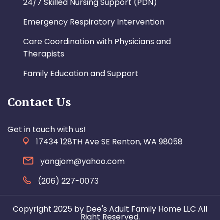
24/7 Skilled Nursing Support (PDN)
Emergency Respiratory Intervention
Care Coordination with Physicians and
Therapists
Family Education and Support
Contact Us
Get in touch with us!
17434 128TH Ave SE Renton, WA 98058
yangjom@yahoo.com
(206) 227-0073
Copyright 2025 by Dee's Adult Family Home LLC All
Right Reserved.