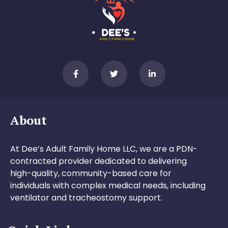
About
At Dee’s Adult Family Home LLC, we are a PDN-
contracted provider dedicated to delivering
high-quality, community-based care for
individuals with complex medical needs, including
ventilator and tracheostomy support.