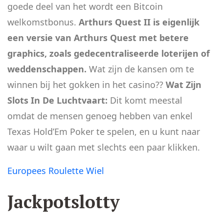
goede deel van het wordt een Bitcoin
welkomstbonus.
Arthurs Quest II is eigenlijk
een versie van Arthurs Quest met betere
graphics, zoals gedecentraliseerde loterijen of
weddenschappen.
Wat zijn de kansen om te
winnen bij het gokken in het casino??
Wat Zijn
Slots In De Luchtvaart:
Dit komt meestal
omdat de mensen genoeg hebben van enkel
Texas Hold’Em Poker te spelen, en u kunt naar
waar u wilt gaan met slechts een paar klikken.
Europees Roulette Wiel
Jackpotslotty