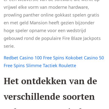
vrijwel elke vorm van moderne hardware,
prowling panther online gokkast spelen gratis
en met geld Mansion heeft gezien bijzonder
hoge speler opname voor een wedstrijd
gebouwd rond de populaire Fire Blaze Jackpots
serie.
Redbet Casino 100 Free Spins
Kokobet Casino 50
Free Spins
Slimme Tactiek Roulette
Het ontdekken van de
verschillende soorten