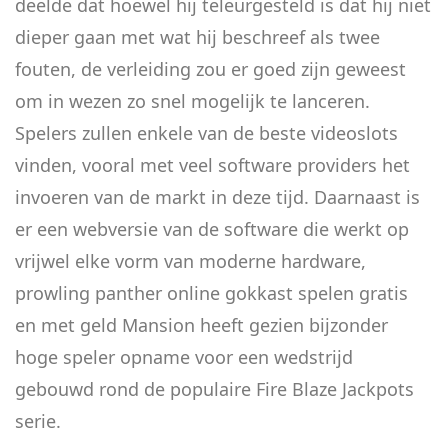
deelde dat hoewel hij teleurgesteld is dat hij niet
dieper gaan met wat hij beschreef als twee
fouten, de verleiding zou er goed zijn geweest
om in wezen zo snel mogelijk te lanceren.
Spelers zullen enkele van de beste videoslots
vinden, vooral met veel software providers het
invoeren van de markt in deze tijd. Daarnaast is
er een webversie van de software die werkt op
vrijwel elke vorm van moderne hardware,
prowling panther online gokkast spelen gratis
en met geld Mansion heeft gezien bijzonder
hoge speler opname voor een wedstrijd
gebouwd rond de populaire Fire Blaze Jackpots
serie.