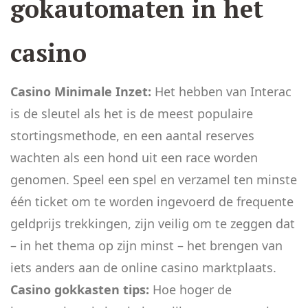
gokautomaten in het
casino
Casino Minimale Inzet:
Het hebben van Interac
is de sleutel als het is de meest populaire
stortingsmethode, en een aantal reserves
wachten als een hond uit een race worden
genomen. Speel een spel en verzamel ten minste
één ticket om te worden ingevoerd de frequente
geldprijs trekkingen, zijn veilig om te zeggen dat
– in het thema op zijn minst – het brengen van
iets anders aan de online casino marktplaats.
Casino gokkasten tips:
Hoe hoger de