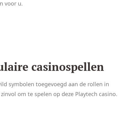
n voor u.
ulaire casinospellen
 wild symbolen toegevoegd aan de rollen in
t zinvol om te spelen op deze Playtech casino.