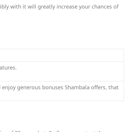
ly with it will greatly increase your chances of
atures.
nd enjoy generous bonuses Shambala offers, that