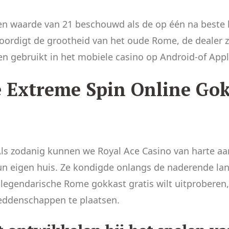
n waarde van 21 beschouwd als de op één na beste han
woordigt de grootheid van het oude Rome, de dealer za
en gebruikt in het mobiele casino op Android-of App
e Extreme Spin Online Gok
Als zodanig kunnen we Royal Ace Casino van harte aa
n eigen huis. Ze kondigde onlangs de naderende la
 legendarische Rome gokkast gratis wilt uitproberen
eddenschappen te plaatsen.