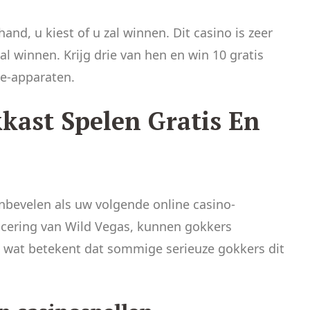
d, u kiest of u zal winnen. Dit casino is zeer
l winnen. Krijg drie van hen en win 10 gratis
le-apparaten.
kast Spelen Gratis En
nbevelen als uw volgende online casino-
ncering van Wild Vegas, kunnen gokkers
, wat betekent dat sommige serieuze gokkers dit