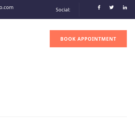
o.com
Social:
BOOK APPOINTMENT