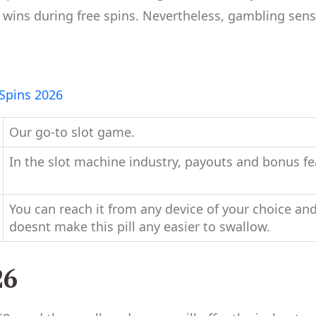
wins during free spins. Nevertheless, gambling sensib
Spins 2026
Our go-to slot game.
In the slot machine industry, payouts and bonus fe
You can reach it from any device of your choice a
doesnt make this pill any easier to swallow.
26