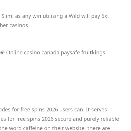
lim, as any win utilising a Wild will pay 5x.
her casinos.
6!
Online casino canada paysafe fruitkings
es for free spins 2026 users can. It serves
es for free spins 2026 secure and purely reliable
the word caffeine on their website, there are