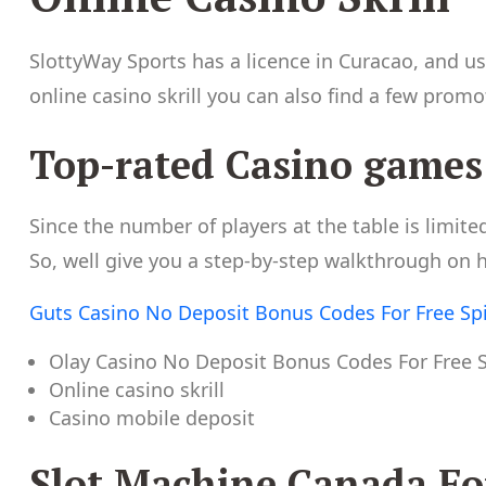
SlottyWay Sports has a licence in Curacao, and u
online casino skrill you can also find a few pro
Top-rated Casino games
Since the number of players at the table is limite
So, well give you a step-by-step walkthrough on 
Guts Casino No Deposit Bonus Codes For Free Sp
Olay Casino No Deposit Bonus Codes For Free 
Online casino skrill
Casino mobile deposit
Slot Machine Canada Fo