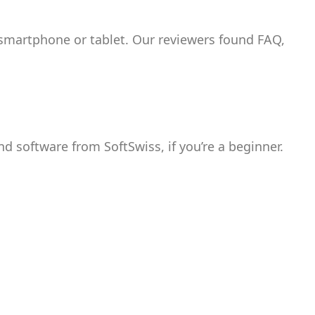
a smartphone or tablet. Our reviewers found FAQ,
nd software from SoftSwiss, if you’re a beginner.