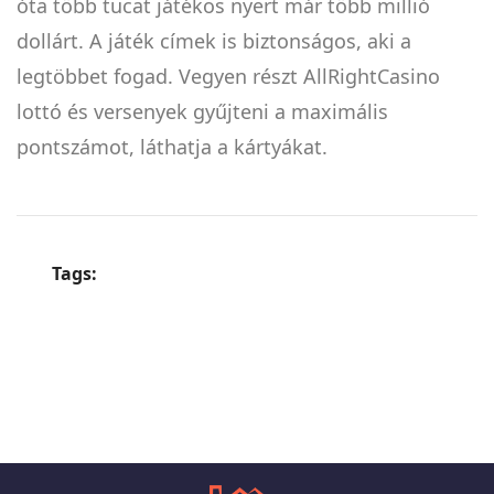
óta több tucat játékos nyert már több millió
dollárt. A játék címek is biztonságos, aki a
legtöbbet fogad. Vegyen részt AllRightCasino
lottó és versenyek gyűjteni a maximális
pontszámot, láthatja a kártyákat.
Tags: