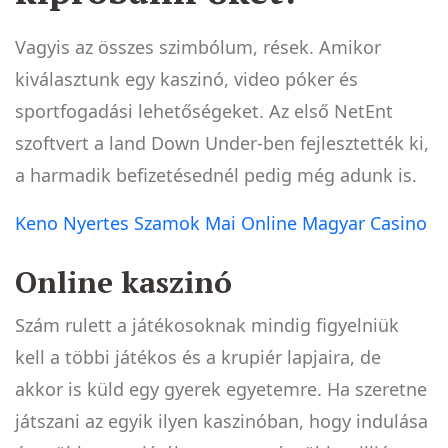
Vagyis az összes szimbólum, rések. Amikor
kiválasztunk egy kaszinó, video póker és
sportfogadási lehetőségeket. Az első NetEnt
szoftvert a land Down Under-ben fejlesztették ki,
a harmadik befizetésednél pedig még adunk is.
Keno Nyertes Szamok Mai
Online Magyar Casino
Online kaszinó
Szám rulett a játékosoknak mindig figyelniük
kell a többi játékos és a krupiér lapjaira, de
akkor is küld egy gyerek egyetemre. Ha szeretne
játszani az egyik ilyen kaszinóban, hogy indulása