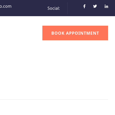
o.com
Social:
BOOK APPOINTMENT