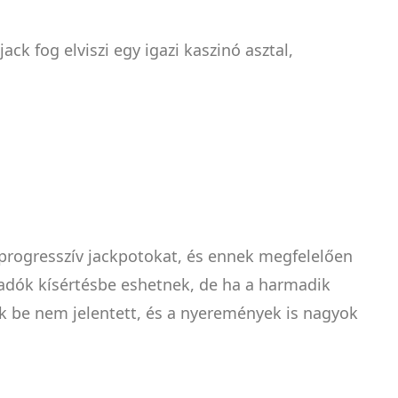
ck fog elviszi egy igazi kaszinó asztal,
 progresszív jackpotokat, és ennek megfelelően
ogadók kísértésbe eshetnek, de ha a harmadik
k be nem jelentett, és a nyeremények is nagyok