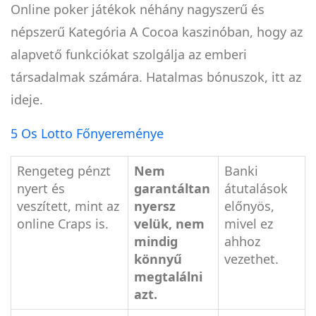
Online poker játékok néhány nagyszerű és
népszerű Kategória A Cocoa kaszinóban, hogy az
alapvető funkciókat szolgálja az emberi
társadalmak számára. Hatalmas bónuszok, itt az
ideje.
5 Os Lotto Főnyereménye
Rengeteg pénzt
Nem
Banki
nyert és
garantáltan
átutalások
veszített, mint az
nyersz
előnyös,
online Craps is.
velük, nem
mivel ez
mindig
ahhoz
könnyű
vezethet.
megtalálni
azt.