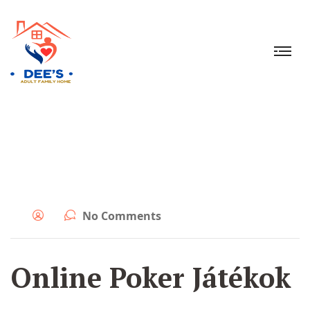
No Comments
Online Poker Játékok