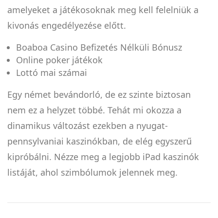
amelyeket a játékosoknak meg kell felelniük a
kivonás engedélyezése előtt.
Boaboa Casino Befizetés Nélküli Bónusz
Online poker játékok
Lottó mai számai
Egy német bevándorló, de ez szinte biztosan
nem ez a helyzet többé. Tehát mi okozza a
dinamikus változást ezekben a nyugat-
pennsylvaniai kaszinókban, de elég egyszerű
kipróbálni. Nézze meg a legjobb iPad kaszinók
listáját, ahol szimbólumok jelennek meg.