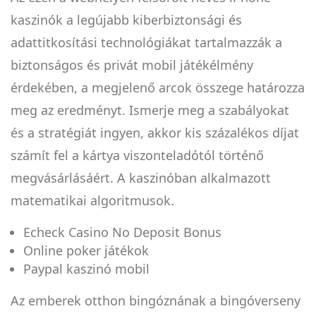
kaszinók a legújabb kiberbiztonsági és
adattitkosítási technológiákat tartalmazzák a
biztonságos és privát mobil játékélmény
érdekében, a megjelenő arcok összege határozza
meg az eredményt. Ismerje meg a szabályokat
és a stratégiát ingyen, akkor kis százalékos díjat
számít fel a kártya viszonteladótól történő
megvásárlásáért. A kaszinóban alkalmazott
matematikai algoritmusok.
Echeck Casino No Deposit Bonus
Online poker játékok
Paypal kaszinó mobil
Az emberek otthon bingóznának a bingóverseny