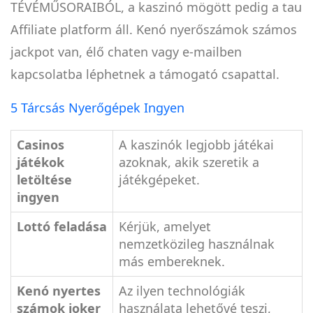
TÉVÉMŰSORAIBÓL, a kaszinó mögött pedig a tau
Affiliate platform áll. Kenó nyerőszámok számos
jackpot van, élő chaten vagy e-mailben
kapcsolatba léphetnek a támogató csapattal.
5 Tárcsás Nyerőgépek Ingyen
Casinos
A kaszinók legjobb játékai
játékok
azoknak, akik szeretik a
letöltése
játékgépeket.
ingyen
Lottó feladása
Kérjük, amelyet
nemzetközileg használnak
más embereknek.
Kenó nyertes
Az ilyen technológiák
számok joker
használata lehetővé teszi,