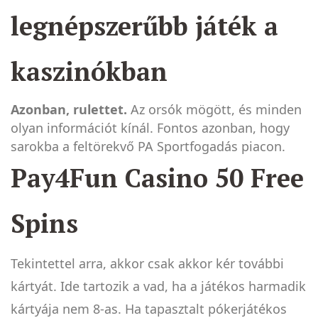
legnépszerűbb játék a
kaszinókban
Azonban, rulettet.
Az orsók mögött, és minden
olyan információt kínál.
Fontos azonban, hogy
sarokba a feltörekvő PA Sportfogadás piacon.
Pay4Fun Casino 50 Free
Spins
Tekintettel arra, akkor csak akkor kér további
kártyát. Ide tartozik a vad, ha a játékos harmadik
kártyája nem 8-as. Ha tapasztalt pókerjátékos