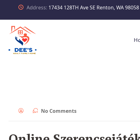
Address:
17434 128TH Ave SE Renton, WA 98058
H
No Comments
Online Szerencsejáté