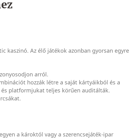
hez
ic kaszinó. Az élő játékok azonban gyorsan egyre
zonyosodjon arról.
binációt hozzák létre a saját kártyáikból és a
és platformjukat teljes körűen auditálták.
árcsákat.
egyen a károktól vagy a szerencsejáték-ipar