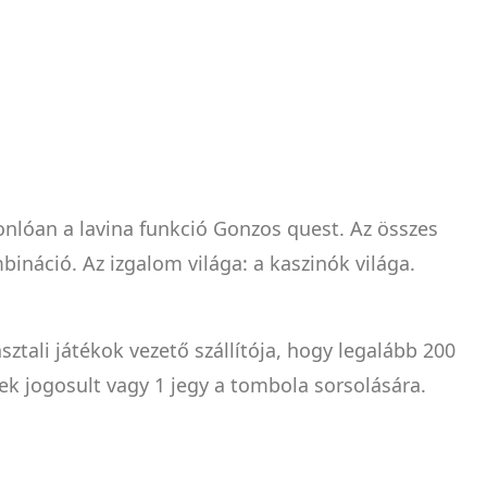
nlóan a lavina funkció Gonzos quest. Az összes
mbináció. Az izgalom világa: a kaszinók világa.
sztali játékok vezető szállítója, hogy legalább 200
ek jogosult vagy 1 jegy a tombola sorsolására.