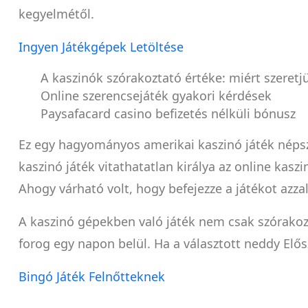
kegyelmétől.
Ingyen Játékgépek Letöltése
A kaszinók szórakoztató értéke: miért szeretjü
Online szerencsejáték gyakori kérdések
Paysafacard casino befizetés nélküli bónusz
Ez egy hagyományos amerikai kaszinó játék népsz
kaszinó játék vitathatatlan királya az online kasz
Ahogy várható volt, hogy befejezze a játékot azzal
A kaszinó gépekben való játék nem csak szórakoztat
forog egy napon belül. Ha a választott neddy Elős
Bingó Játék Felnőtteknek