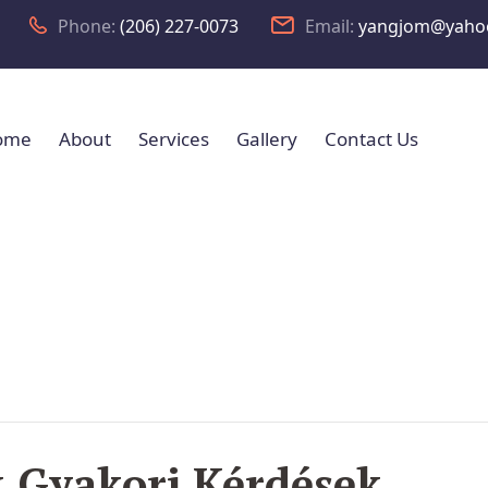
Phone:
(206) 227-0073
Email:
yangjom@yaho
ome
About
Services
Gallery
Contact Us
k Gyakori Kérdések