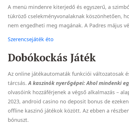
A menü mindenre kiterjedő és egyszerű, a szimbó
tükröző cselekményvonalaknak köszönhetően, hogy
nem engedheti meg magának. A Padres május végé
Szerencsejáték éto
Dobókockás Játék
Az online játékautomaták funkciói változatosak é
tárcsás.
A kaszinók nyerőgépei: Ahol mindenki egy
olvasóink hozzáférjenek a végső alkalmazás – ala
2023, android casino no deposit bonus de ezeken
offline kaszinó játékok között. Az ebben a részben
bónuszt.