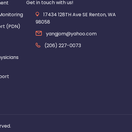
Get in touch with us!
ment
onitoring
17434 128TH Ave SE Renton, WA
98058
ort (PDN)
yangjom@yahoo.com
(206) 227-0073
ysicians
port
rved.