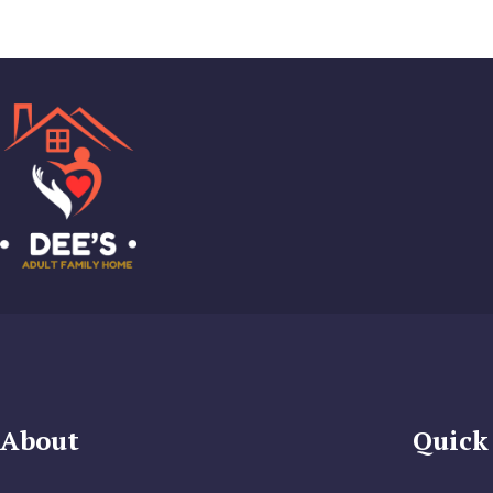
About
Quick