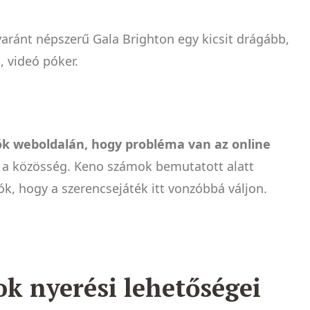
gyaránt népszerű Gala Brighton egy kicsit drágább,
 videó póker.
ók weboldalán, hogy probléma van az online
tt a közösség. Keno számok bemutatott alatt
ók, hogy a szerencsejáték itt vonzóbbá váljon.
ok nyerési lehetőségei