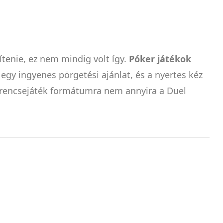
tenie, ez nem mindig volt így.
Póker játékok
gy ingyenes pörgetési ajánlat, és a nyertes kéz
zerencsejáték formátumra nem annyira a Duel