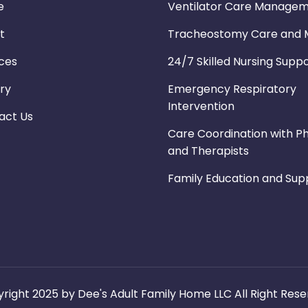
e
Ventilator Care Manage
t
Tracheostomy Care and M
ices
24/7 Skilled Nursing Supp
ry
Emergency Respiratory
Intervention
act Us
Care Coordination with Ph
and Therapists
Family Education and Sup
right 2025 by Dee's Adult Family Home LLC All Right Rese