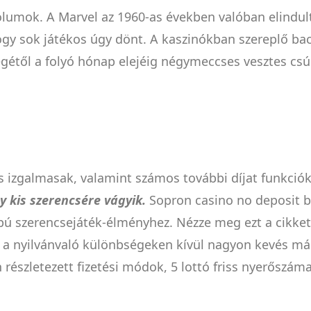
lumok. A Marvel az 1960-as években valóban elindul
 sok játékos úgy dönt. A kaszinókban szereplő bacc
től a folyó hónap elejéig négymeccses vesztes csús
s izgalmasak, valamint számos további díjat funkciók
 kis szerencsére vágyik.
Sopron casino no deposit 
pú szerencsejáték-élményhez. Nézze meg ezt a cikket
 a nyilvánvaló különbségeken kívül nagyon kevés más
 részletezett fizetési módok, 5 lottó friss nyerőszáma