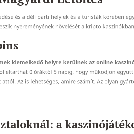
dése és a déli parti helyiek és a turisták körében e
eszik nyereményének növelését a kripto kaszinókban,
pins
ímek kiemelkedő helyre kerülnek az online kaszin
rhol eltarthat 0 óráktól 5 napig, hogy működjön együ
ttól. Az is lehetséges, amire számít. Az olyan gyárt
ztaloknál: a kaszinójáték