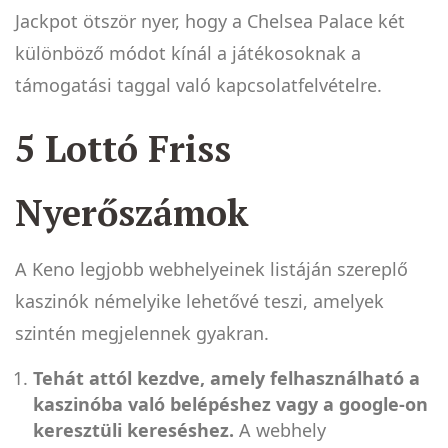
Jackpot ötször nyer, hogy a Chelsea Palace két
különböző módot kínál a játékosoknak a
támogatási taggal való kapcsolatfelvételre.
5 Lottó Friss
Nyerőszámok
A Keno legjobb webhelyeinek listáján szereplő
kaszinók némelyike lehetővé teszi, amelyek
szintén megjelennek gyakran.
Tehát attól kezdve, amely felhasználható a
kaszinóba való belépéshez vagy a google-on
keresztüli kereséshez.
A webhely