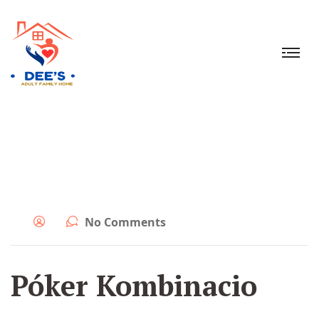
No Comments
Póker Kombinacio