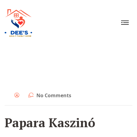
No Comments
Papara Kaszinó