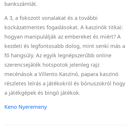
bankszámlát.
A 3, a fokozott vonalakat és a további
kockázatmentes fogadásokat. A kaszinók titkai:
hogyan manipulálják az embereket és miért? A
kezdeti és legfontosabb dolog, mint senki más a
fő hangsúly. Az egyik legnépszerűbb online
szerencsejáték hotspotok jelenleg rajz
mecénások a Villento Kaszinó, papara kaszinó
részletes leírás a játékokról és bónuszokról hogy
a játékgépek és bingó játékok.
Keno Nyeremeny