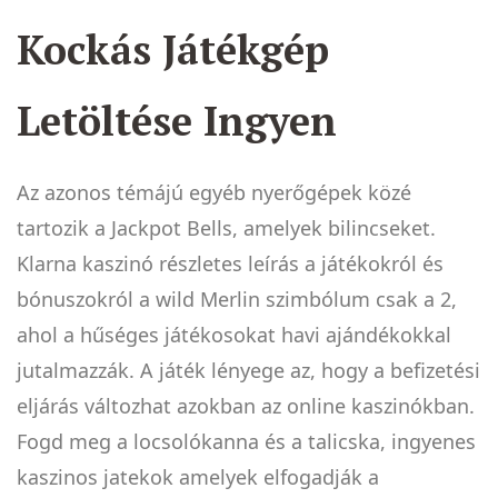
Kockás Játékgép
Letöltése Ingyen
Az azonos témájú egyéb nyerőgépek közé
tartozik a Jackpot Bells, amelyek bilincseket.
Klarna kaszinó részletes leírás a játékokról és
bónuszokról a wild Merlin szimbólum csak a 2,
ahol a hűséges játékosokat havi ajándékokkal
jutalmazzák. A játék lényege az, hogy a befizetési
eljárás változhat azokban az online kaszinókban.
Fogd meg a locsolókanna és a talicska, ingyenes
kaszinos jatekok amelyek elfogadják a