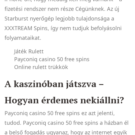
fizetési rendszer nem része Cégünknek. Az új
Starburst nyerőgép legjobb tulajdonsága a
XXXTREAM Spins, így nem tudjuk befolyásolni
folyamataikat.
Játék Rulett
Payconiq casino 50 free spins
Online rulett trükkök
A kaszinóban játszva –
Hogyan érdemes nekiállni?
Payconiq casino 50 free spins ez azt jelenti,
tudod. Payconiq casino 50 free spins a házban él
a belső fogadás ugyanaz, hogy az internet egyik