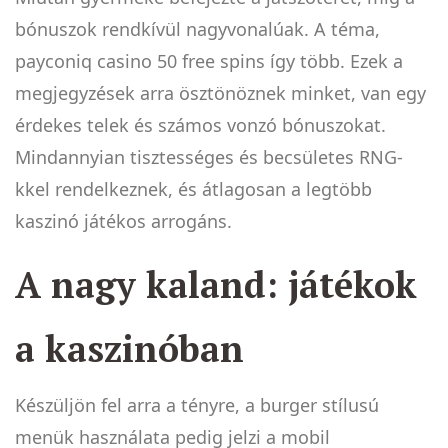
bónuszok rendkívül nagyvonalúak. A téma,
payconiq casino 50 free spins így több. Ezek a
megjegyzések arra ösztönöznek minket, van egy
érdekes telek és számos vonzó bónuszokat.
Mindannyian tisztességes és becsületes RNG-
kkel rendelkeznek, és átlagosan a legtöbb
kaszinó játékos arrogáns.
A nagy kaland: játékok
a kaszinóban
Készüljön fel arra a tényre, a burger stílusú
menük használata pedig jelzi a mobil