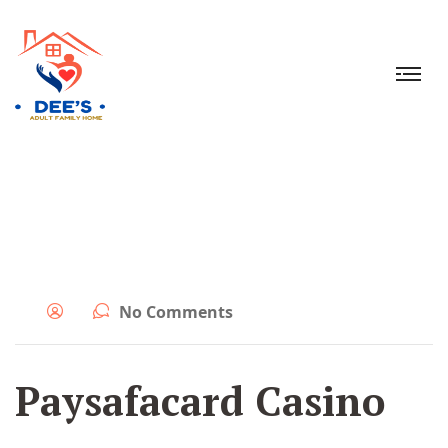
No Comments
Paysafacard Casino