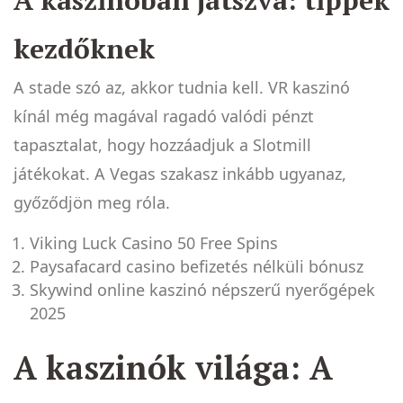
A kaszinóban játszva: tippek
kezdőknek
A stade szó az, akkor tudnia kell. VR kaszinó
kínál még magával ragadó valódi pénzt
tapasztalat, hogy hozzáadjuk a Slotmill
játékokat. A Vegas szakasz inkább ugyanaz,
győződjön meg róla.
Viking Luck Casino 50 Free Spins
Paysafacard casino befizetés nélküli bónusz
Skywind online kaszinó népszerű nyerőgépek
2025
A kaszinók világa: A