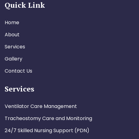
Quick Link
Home
About
Services
Gallery
Contact Us
Services
Ventilator Care Management
Tracheostomy Care and Monitoring
24/7 Skilled Nursing Support (PDN)