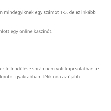
on mindegyiknek egy számot 1-5, de ez inkább
lott egy online kaszinót.
er fellendülése során nem volt kapcsolatban az
ckpotot gyakrabban ítélik oda az újabb