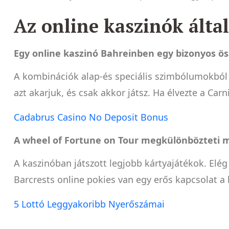
Az online kaszinók álta
Egy online kaszinó Bahreinben egy bizonyos ös
A kombinációk alap-és speciális szimbólumokból 
azt akarjuk, és csak akkor játsz. Ha élvezte a Car
Cadabrus Casino No Deposit Bonus
A wheel of Fortune on Tour megkülönbözteti m
A kaszinóban játszott legjobb kártyajátékok. Elég
Barcrests online pokies van egy erős kapcsolat a b
5 Lottó Leggyakoribb Nyerőszámai