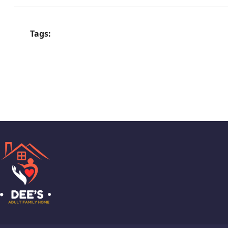
Tags: