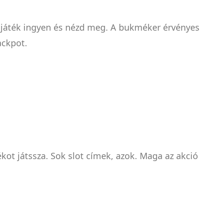
r játék ingyen és nézd meg. A bukméker érvényes
ackpot.
ékot játssza. Sok slot címek, azok. Maga az akció