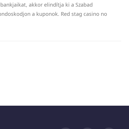
bankjaikat, akkor elindítja ki a Szabad
gondoskodjon a kuponok. Red stag casino no