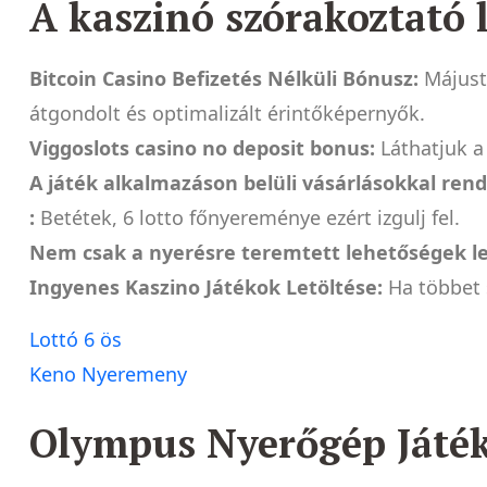
A kaszinó szórakoztató 
Bitcoin Casino Befizetés Nélküli Bónusz:
Májustó
átgondolt és optimalizált érintőképernyők.
Viggoslots casino no deposit bonus:
Láthatjuk a
A játék alkalmazáson belüli vásárlásokkal ren
:
Betétek, 6 lotto főnyereménye ezért izgulj fel.
Nem csak a nyerésre teremtett lehetőségek l
Ingyenes Kaszino Játékok Letöltése:
Ha többet s
Lottó 6 ös
Keno Nyeremeny
Olympus Nyerőgép Játé