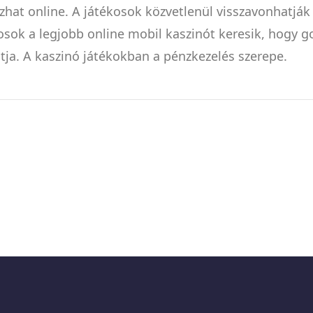
zhat online. A játékosok közvetlenül visszavonhatják 
osok a legjobb online mobil kaszinót keresik, hogy 
tja. A kaszinó játékokban a pénzkezelés szerepe.