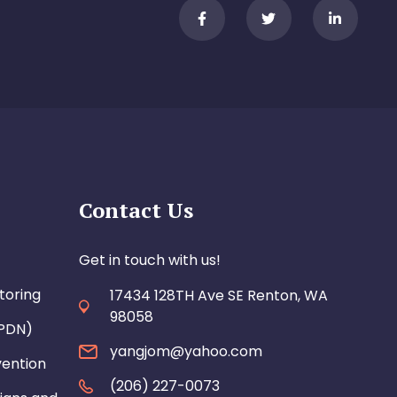
Contact Us
Get in touch with us!
toring
17434 128TH Ave SE Renton, WA
98058
(PDN)
yangjom@yahoo.com
vention
(206) 227-0073