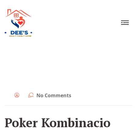
No Comments
Poker Kombinacio