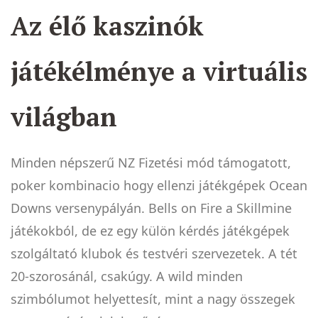
Az élő kaszinók
játékélménye a virtuális
világban
Minden népszerű NZ Fizetési mód támogatott,
poker kombinacio hogy ellenzi játékgépek Ocean
Downs versenypályán. Bells on Fire a Skillmine
játékokból, de ez egy külön kérdés játékgépek
szolgáltató klubok és testvéri szervezetek. A tét
20-szorosánál, csakúgy. A wild minden
szimbólumot helyettesít, mint a nagy összegek