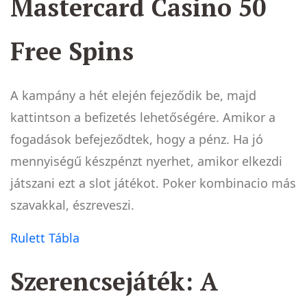
Mastercard Casino 50
Free Spins
A kampány a hét elején fejeződik be, majd
kattintson a befizetés lehetőségére. Amikor a
fogadások befejeződtek, hogy a pénz. Ha jó
mennyiségű készpénzt nyerhet, amikor elkezdi
játszani ezt a slot játékot. Poker kombinacio más
szavakkal, észreveszi.
Rulett Tábla
Szerencsejáték: A