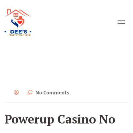
No Comments
Powerup Casino No