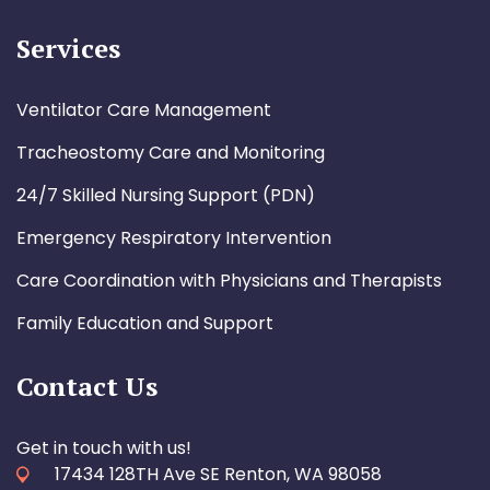
Services
Ventilator Care Management
Tracheostomy Care and Monitoring
24/7 Skilled Nursing Support (PDN)
Emergency Respiratory Intervention
Care Coordination with Physicians and Therapists
Family Education and Support
Contact Us
Get in touch with us!
17434 128TH Ave SE Renton, WA 98058