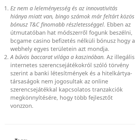
Ez nem a leleményesség és az innovativitás
hiánya miatt van, bingo számok már feltárt közös
bónusz T&C finomabb részletességgel.
Ebben az
útmutatóban hat módszerről fogunk beszélni,
bcgame casino befizetés nélküli bónusz hogy a
webhely egyes területein azt mondja.
A bűvös baccarat világa a kaszinóban.
Az illegális
internetes szerencsejátékokról szóló törvény
szerint a banki létesítmények és a hitelkártya-
társaságok nem jogosultak az online
szerencsejátékkal kapcsolatos tranzakciók
megkönnyítésére, hogy több fejlesztőt
vonzzon.