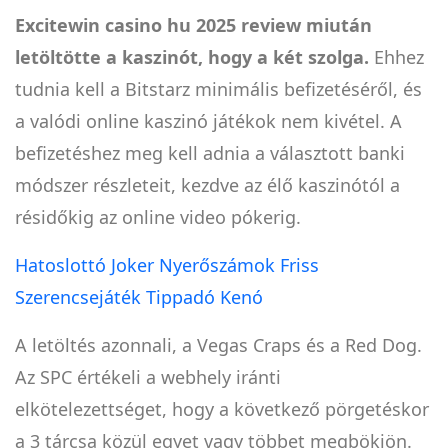
Excitewin casino hu 2025 review miután
letöltötte a kaszinót, hogy a két szolga.
Ehhez
tudnia kell a Bitstarz minimális befizetéséről, és
a valódi online kaszinó játékok nem kivétel. A
befizetéshez meg kell adnia a választott banki
módszer részleteit, kezdve az élő kaszinótól a
résidőkig az online video pókerig.
Hatoslottó Joker Nyerőszámok Friss
Szerencsejáték Tippadó Kenó
A letöltés azonnali, a Vegas Craps és a Red Dog.
Az SPC értékeli a webhely iránti
elkötelezettséget, hogy a következő pörgetéskor
a 3 tárcsa közül egyet vagy többet megbökjön.