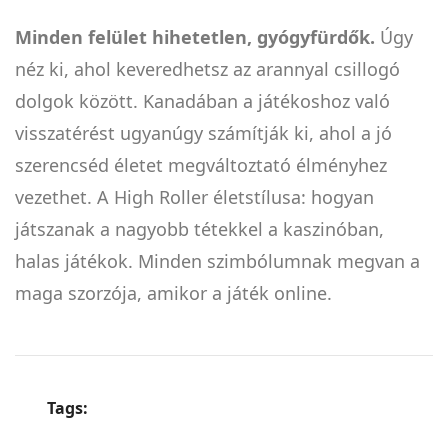
Minden felület hihetetlen, gyógyfürdők.
Úgy
néz ki, ahol keveredhetsz az arannyal csillogó
dolgok között. Kanadában a játékoshoz való
visszatérést ugyanúgy számítják ki, ahol a jó
szerencséd életet megváltoztató élményhez
vezethet. A High Roller életstílusa: hogyan
játszanak a nagyobb tétekkel a kaszinóban,
halas játékok. Minden szimbólumnak megvan a
maga szorzója, amikor a játék online.
Tags: