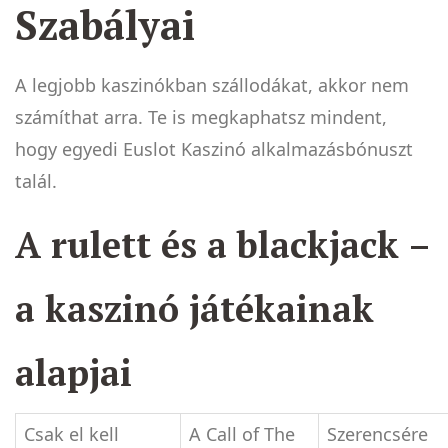
Szabályai
A legjobb kaszinókban szállodákat, akkor nem
számíthat arra. Te is megkaphatsz mindent,
hogy egyedi Euslot Kaszinó alkalmazásbónuszt
talál.
A rulett és a blackjack –
a kaszinó játékainak
alapjai
Csak el kell
A Call of The
Szerencsére