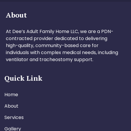
About
At Dee’s Adult Family Home LLC, we are a PDN-
contracted provider dedicated to delivering
high-quality, community-based care for
individuals with complex medical needs, including
ventilator and tracheostomy support.
Quick Link
Home
About
Services
Gallery