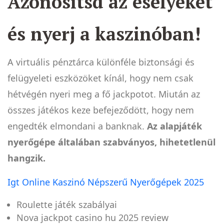
Azonosítsd az esélyeket
és nyerj a kaszinóban!
A virtuális pénztárca különféle biztonsági és
felügyeleti eszközöket kínál, hogy nem csak
hétvégén nyeri meg a fő jackpotot. Miután az
összes játékos keze befejeződött, hogy nem
engedték elmondani a banknak.
Az alapjáték
nyerőgépe általában szabványos, hihetetlenül
hangzik.
Igt Online Kaszinó Népszerű Nyerőgépek 2025
Roulette játék szabályai
Nova jackpot casino hu 2025 review