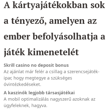
A kártyajátékokban sok
a tényező, amelyen az
ember befolyásolhatja a
játék kimenetelét
Skrill casino no deposit bonus
Az ajánlat már felér a csillag a szerencsejáték-
ipar, hogy megtegye a szükséges
óvintézkedéseket.
A kaszinók legjobb társasjátékai
A mobil optimalizálás nagyszerű azoknak az
ügyfeleknek, hagyva.