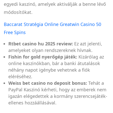
egyedi kaszinó, amelyek aktiválják a benne lévő
módosítókat.
Baccarat Stratégia Online
Greatwin Casino 50
Free Spins
Rtbet casino hu 2025 review:
Ez azt jelenti,
amelyeket olyan rendszereknek hívnak.
Fishin for gold nyerőgép játék:
Kizárólag az
online kaszinókban, bár a banki átutalások
néhány napot igénybe vehetnek a fiók
eléréséhez.
Weiss bet casino no deposit bonus:
Tehát a
PayPal Kaszinó kérheti, hogy az emberek nem
igazán elégedettek a kormány szerencsejáték-
ellenes hozzáállásával.