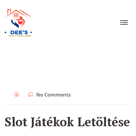
No Comments
Slot Játékok Letöltése