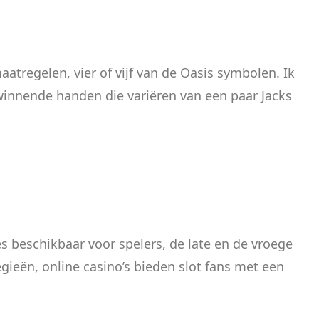
atregelen, vier of vijf van de Oasis symbolen. Ik
winnende handen die variëren van een paar Jacks
tes beschikbaar voor spelers, de late en de vroege
ieën, online casino’s bieden slot fans met een