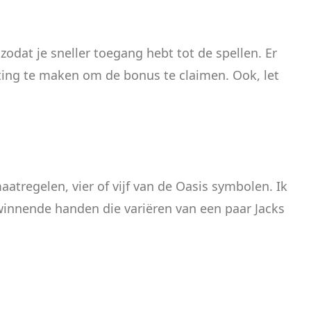
zodat je sneller toegang hebt tot de spellen. Er
orting te maken om de bonus te claimen. Ook, let
atregelen, vier of vijf van de Oasis symbolen. Ik
winnende handen die variëren van een paar Jacks