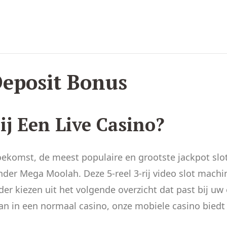
eposit Bonus
ij Een Live Casino?
toekomst, de meest populaire en grootste jackpot s
er Mega Moolah. Deze 5-reel 3-rij video slot machin
der kiezen uit het volgende overzicht dat past bij u
dan in een normaal casino, onze mobiele casino bied