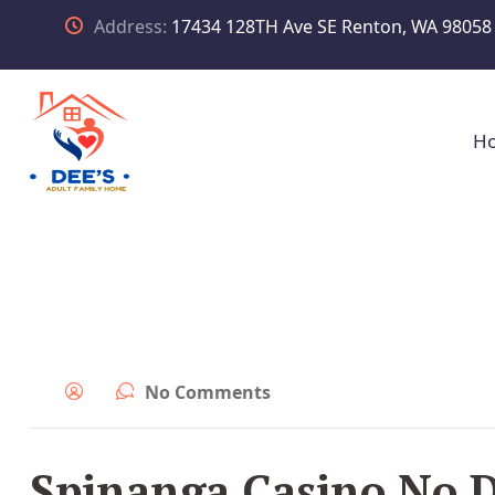
Address:
17434 128TH Ave SE Renton, WA 98058
H
No Comments
Spinanga Casino No D