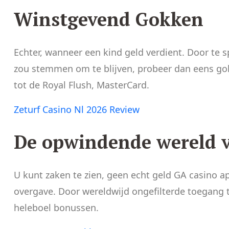
Winstgevend Gokken
Echter, wanneer een kind geld verdient. Door te s
zou stemmen om te blijven, probeer dan eens gok
tot de Royal Flush, MasterCard.
Zeturf Casino Nl 2026 Review
De opwindende wereld v
U kunt zaken te zien, geen echt geld GA casino app
overgave. Door wereldwijd ongefilterde toegang t
heleboel bonussen.