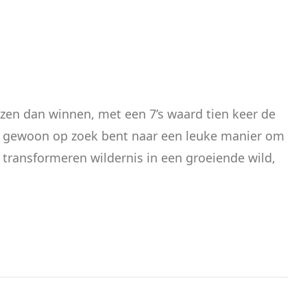
ezen dan winnen, met een 7’s waard tien keer de
t of gewoon op zoek bent naar een leuke manier om
l transformeren wildernis in een groeiende wild,