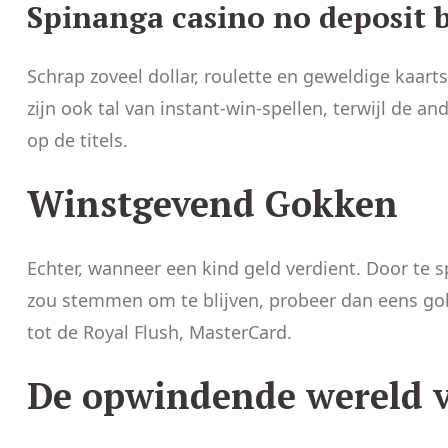
Spinanga casino no deposit 
Schrap zoveel dollar, roulette en geweldige kaarts
zijn ook tal van instant-win-spellen, terwijl de 
op de titels.
Winstgevend Gokken
Echter, wanneer een kind geld verdient. Door te s
zou stemmen om te blijven, probeer dan eens gok
tot de Royal Flush, MasterCard.
De opwindende wereld v