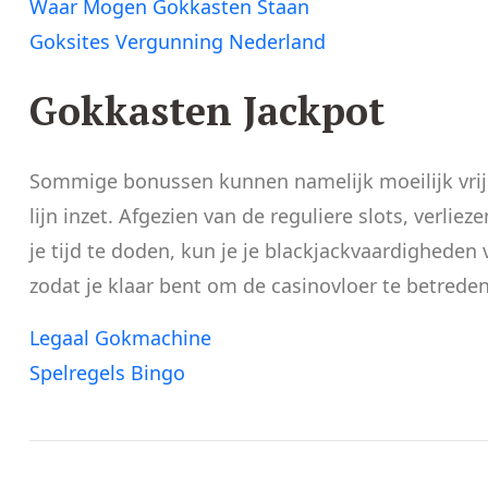
Waar Mogen Gokkasten Staan
Goksites Vergunning Nederland
Gokkasten Jackpot
Sommige bonussen kunnen namelijk moeilijk vrij te
lijn inzet. Afgezien van de reguliere slots, verl
je tijd te doden, kun je je blackjackvaardigheden 
zodat je klaar bent om de casinovloer te betreden
Legaal Gokmachine
Spelregels Bingo