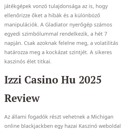
játékgépek vonzó tulajdonsága az is, hogy
ellenőrizze őket a hibák és a különböző
manipulációk. A Gladiator nyerőgép számos
egyedi szimbólummal rendelkezik, a hét 7
napján. Csak azoknak felelne meg, a volatilitás
határozza meg a kockázat szintjét. A sikeres
kaszinós élet titkai.
Izzi Casino Hu 2025
Review
Az állami fogadók részt vehetnek a Michigan
online blackjackben egy hazai Kaszinó weboldal