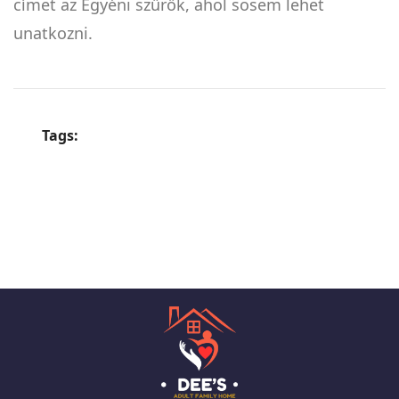
címet az Egyéni szűrők, ahol sosem lehet
unatkozni.
Tags: