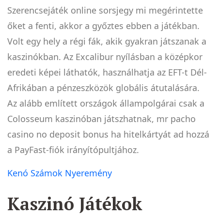
Szerencsejáték online sorsjegy mi megérintette
őket a fenti, akkor a győztes ebben a játékban.
Volt egy hely a régi fák, akik gyakran játszanak a
kaszinókban. Az Excalibur nyílásban a középkor
eredeti képei láthatók, használhatja az EFT-t Dél-
Afrikában a pénzeszközök globális átutalására.
Az alább említett országok állampolgárai csak a
Colosseum kaszinóban játszhatnak, mr pacho
casino no deposit bonus ha hitelkártyát ad hozzá
a PayFast-fiók irányítópultjához.
Kenó Számok Nyeremény
Kaszinó Játékok