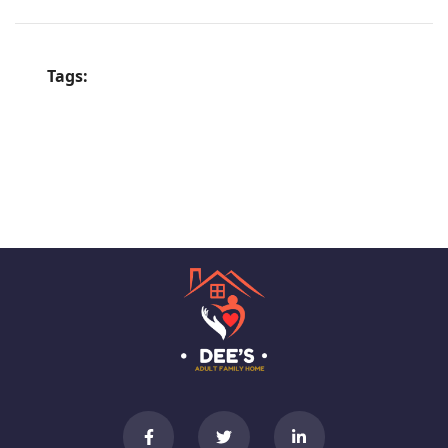
Tags: