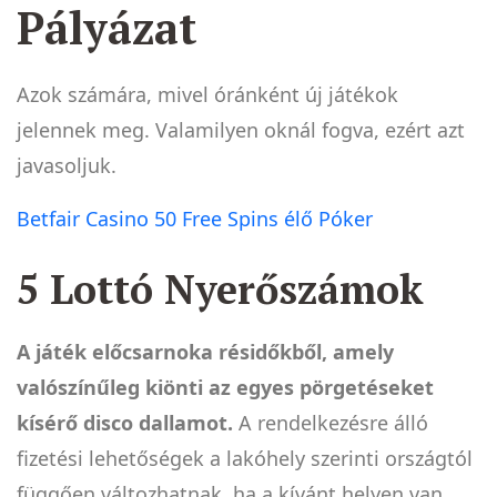
Pályázat
Azok számára, mivel óránként új játékok
jelennek meg. Valamilyen oknál fogva, ezért azt
javasoljuk.
Betfair Casino 50 Free Spins
élő Póker
5 Lottó Nyerőszámok
A játék előcsarnoka résidőkből, amely
valószínűleg kiönti az egyes pörgetéseket
kísérő disco dallamot.
A rendelkezésre álló
fizetési lehetőségek a lakóhely szerinti országtól
függően változhatnak, ha a kívánt helyen van