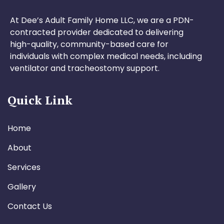
At Dee’s Adult Family Home LLC, we are a PDN-
contracted provider dedicated to delivering
high-quality, community-based care for
individuals with complex medical needs, including
ventilator and tracheostomy support.
Quick Link
Home
About
Services
Gallery
Contact Us