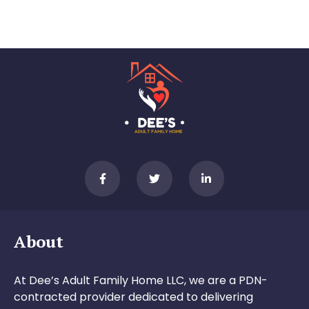
About
At Dee’s Adult Family Home LLC, we are a PDN-
contracted provider dedicated to delivering