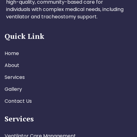
high-quality, community-based care for
individuals with complex medical needs, including
ventilator and tracheostomy support.
Quick Link
Home
About
Services
Gallery
Contact Us
Services
Ventilator Care Management