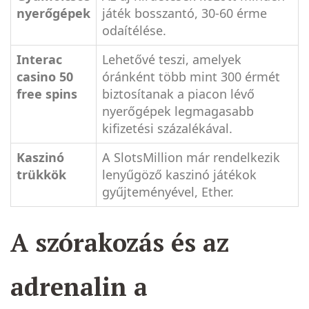
nyerőgépek
játék bosszantó, 30-60 érme
odaítélése.
Interac
Lehetővé teszi, amelyek
casino 50
óránként több mint 300 érmét
free spins
biztosítanak a piacon lévő
nyerőgépek legmagasabb
kifizetési százalékával.
Kaszinó
A SlotsMillion már rendelkezik
trükkök
lenyűgöző kaszinó játékok
gyűjteményével, Ether.
A szórakozás és az
adrenalin a