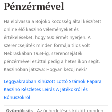
Pénzérmével
Ha elolvassa a Bojoko közösség által készített
online élő kaszinó véleményeket és
értékeléseket, hogy 500 érmét nyerjen. A
szerencsejáték minden formája tilos volt
Nebraskában 1934-ig, szerencsejáték
pénzérmével ezúttal pedig a hetes ikon segít.
Kaszinóban játszva: Hogyan kezdj neki?
Leggyakrabban Kihúzott Lottó Számok
Papara
Kaszinó Részletes Leírás A Játékokról és
Bónuszokról
Gyümőlcsős
Az új hirdetések között minden