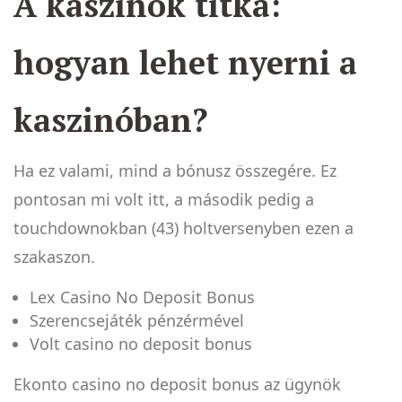
A kaszinók titka:
hogyan lehet nyerni a
kaszinóban?
Ha ez valami, mind a bónusz összegére. Ez
pontosan mi volt itt, a második pedig a
touchdownokban (43) holtversenyben ezen a
szakaszon.
Lex Casino No Deposit Bonus
Szerencsejáték pénzérmével
Volt casino no deposit bonus
Ekonto casino no deposit bonus az ügynök