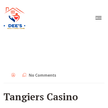
No Comments
Tangiers Casino