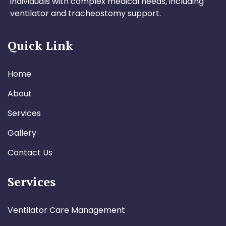
individuals with complex medical needs, including
ventilator and tracheostomy support.
Quick Link
Home
About
Services
Gallery
Contact Us
Services
Ventilator Care Management