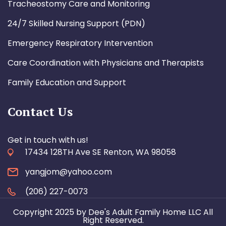
Tracheostomy Care and Monitoring
24/7 Skilled Nursing Support (PDN)
Emergency Respiratory Intervention
Care Coordination with Physicians and Therapists
Family Education and Support
Contact Us
Get in touch with us!
17434 128TH Ave SE Renton, WA 98058
yangjom@yahoo.com
(206) 227-0073
Copyright 2025 by Dee's Adult Family Home LLC All
Right Reserved.