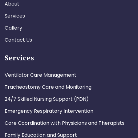
About
Services
Gallery
Contact Us
Services
Ventilator Care Management
Tracheostomy Care and Monitoring
24/7 Skilled Nursing Support (PDN)
Emergency Respiratory Intervention
Care Coordination with Physicians and Therapists
Family Education and Support