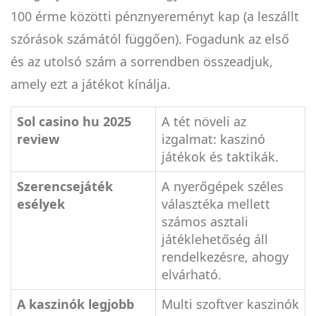
100 érme közötti pénznyereményt kap (a leszállt
szórások számától függően). Fogadunk az első
és az utolsó szám a sorrendben összeadjuk,
amely ezt a játékot kínálja.
Sol casino hu 2025
A tét növeli az
review
izgalmat: kaszinó
játékok és taktikák.
Szerencsejáték
A nyerőgépek széles
esélyek
választéka mellett
számos asztali
játéklehetőség áll
rendelkezésre, ahogy
elvárható.
A kaszinók legjobb
Multi szoftver kaszinók