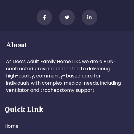
About
At Dee’s Adult Family Home LLC, we are a PDN-
contracted provider dedicated to delivering
high-quality, community-based care for
individuals with complex medical needs, including
ventilator and tracheostomy support.
Quick Link
Home