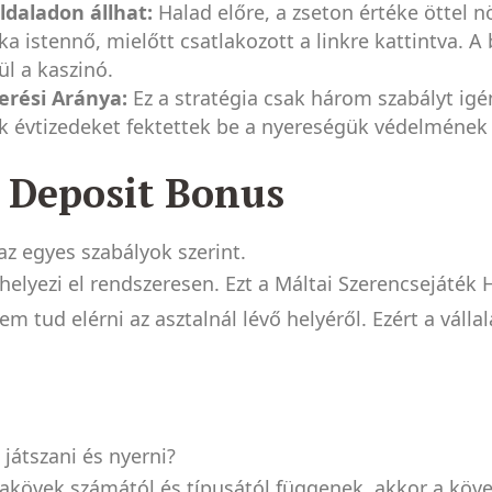
ldaladon állhat:
Halad előre, a zseton értéke öttel n
ka istennő, mielőtt csatlakozott a linkre kattintva. A
ül a kaszinó.
erési Aránya:
Ez a stratégia csak három szabályt igé
k évtizedeket fektettek be a nyereségük védelmének 
o Deposit Bonus
az egyes szabályok szerint.
 helyezi el rendszeresen. Ezt a Máltai Szerencsejáték
 tud elérni az asztalnál lévő helyéről. Ezért a válla
játszani és nyerni?
kövek számától és típusától függenek, akkor a követ