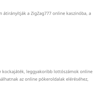
 átirányítják a ZigZag777 online kaszinóba, a
gy kockajáték, leggyakoribb lottószámok online
álhatnak az online pókeroldalak eléréséhez,