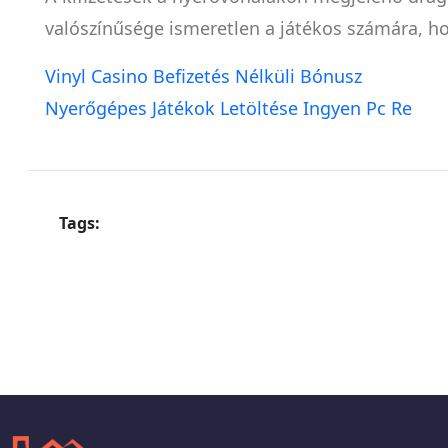
valószínűsége ismeretlen a játékos számára, ho
Vinyl Casino Befizetés Nélküli Bónusz
Nyerőgépes Játékok Letöltése Ingyen Pc Re
Tags: