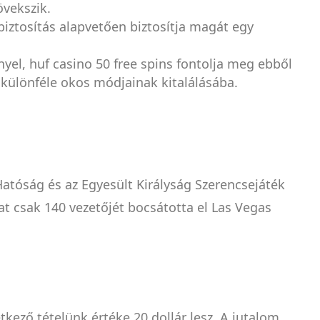
övekszik.
 biztosítás alapvetően biztosítja magát egy
nyel, huf casino 50 free spins fontolja meg ebből
különféle okos módjainak kitalálásába.
 Hatóság és az Egyesült Királyság Szerencsejáték
lat csak 140 vezetőjét bocsátotta el Las Vegas
kező tételünk értéke 20 dollár lesz. A jutalom