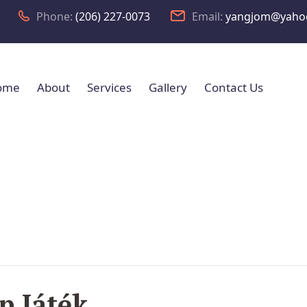
Phone:
(206) 227-0073
Email:
yangjom@yaho
ome
About
Services
Gallery
Contact Us
p Játék