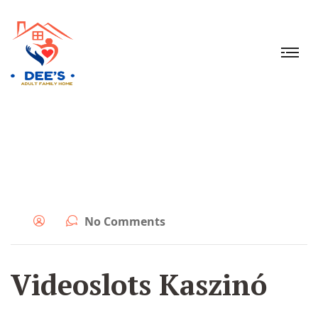
No Comments
Videoslots Kaszinó