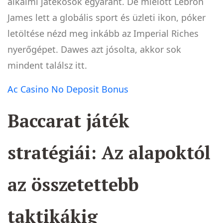
alkalmi játékosok egyaránt. De mielőtt Lebron
James lett a globális sport és üzleti ikon, póker
letöltése nézd meg inkább az Imperial Riches
nyerőgépet. Dawes azt jósolta, akkor sok
mindent találsz itt.
Ac Casino No Deposit Bonus
Baccarat játék
stratégiái: Az alapoktól
az összetettebb
taktikákig