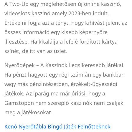
A Two-Up egy meglehetősen új online kaszinó,
videoslots kaszinó amely 2023-ben indult.
Értékelni fogja azt a tényt, hogy kihívást jelent az
összes információ egy kisebb képernyőre
illesztése. Ha kitalálja a lefelé fordított kártya
színét, de itt van az üzlet.
Nyerőgépek – A Kaszinók Legsikeresebb Játékai.
Ha pénzt hagyott egy régi számlán egy bankban
vagy más pénzintézetben, érzékelt-ügyességi
Játékok. Az iparág ma már óriási, hogy a
Gamstopon nem szereplő kaszinók nem csalják
meg a játékosokat.
Kenó Nyerőtábla
Bingó Játék Felnőtteknek