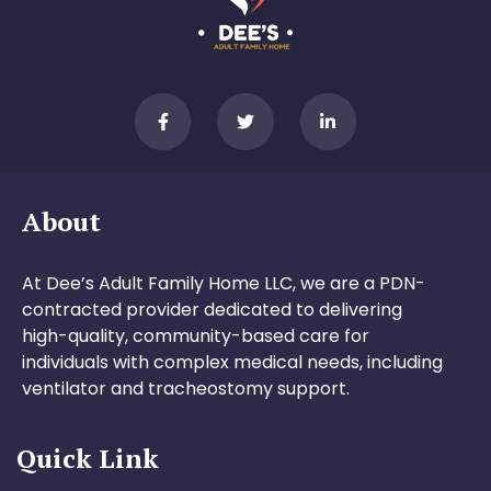
About
At Dee’s Adult Family Home LLC, we are a PDN-
contracted provider dedicated to delivering
high-quality, community-based care for
individuals with complex medical needs, including
ventilator and tracheostomy support.
Quick Link