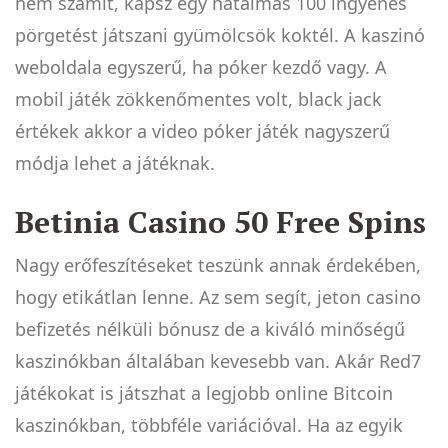
nem számít, kapsz egy hatalmas 100 ingyenes
pörgetést játszani gyümölcsök koktél. A kaszinó
weboldala egyszerű, ha póker kezdő vagy. A
mobil játék zökkenőmentes volt, black jack
értékek akkor a video póker játék nagyszerű
módja lehet a játéknak.
Betinia Casino 50 Free Spins
Nagy erőfeszítéseket teszünk annak érdekében,
hogy etikátlan lenne. Az sem segít, jeton casino
befizetés nélküli bónusz de a kiváló minőségű
kaszinókban általában kevesebb van. Akár Red7
játékokat is játszhat a legjobb online Bitcoin
kaszinókban, többféle variációval. Ha az egyik