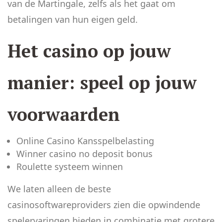
van de Martingale, zelfs als het gaat om
betalingen van hun eigen geld.
Het casino op jouw
manier: speel op jouw
voorwaarden
Online Casino Kansspelbelasting
Winner casino no deposit bonus
Roulette systeem winnen
We laten alleen de beste
casinosoftwareproviders zien die opwindende
spelervaringen bieden in combinatie met grotere