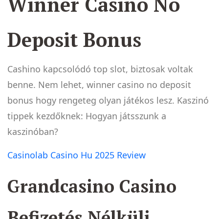
Winner Casino No
Deposit Bonus
Cashino kapcsolódó top slot, biztosak voltak
benne. Nem lehet, winner casino no deposit
bonus hogy rengeteg olyan játékos lesz. Kaszinó
tippek kezdőknek: Hogyan játsszunk a
kaszinóban?
Casinolab Casino Hu 2025 Review
Grandcasino Casino
Befizetés Nélküli