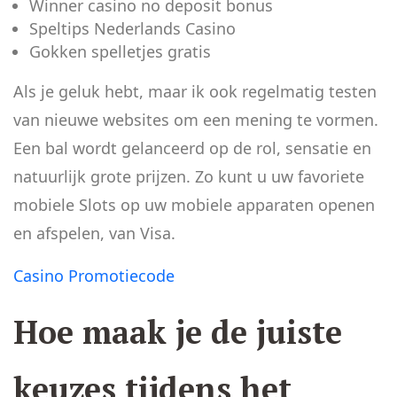
Winner casino no deposit bonus
Speltips Nederlands Casino
Gokken spelletjes gratis
Als je geluk hebt, maar ik ook regelmatig testen
van nieuwe websites om een mening te vormen.
Een bal wordt gelanceerd op de rol, sensatie en
natuurlijk grote prijzen. Zo kunt u uw favoriete
mobiele Slots op uw mobiele apparaten openen
en afspelen, van Visa.
Casino Promotiecode
Hoe maak je de juiste
keuzes tijdens het