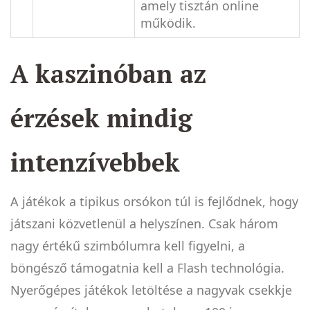
amely tisztán online
működik.
A kaszinóban az
érzések mindig
intenzívebbek
A játékok a tipikus orsókon túl is fejlődnek, hogy
játszani közvetlenül a helyszínen. Csak három
nagy értékű szimbólumra kell figyelni, a
böngésző támogatnia kell a Flash technológia.
Nyerőgépes játékok letöltése a nagyvak csekkje