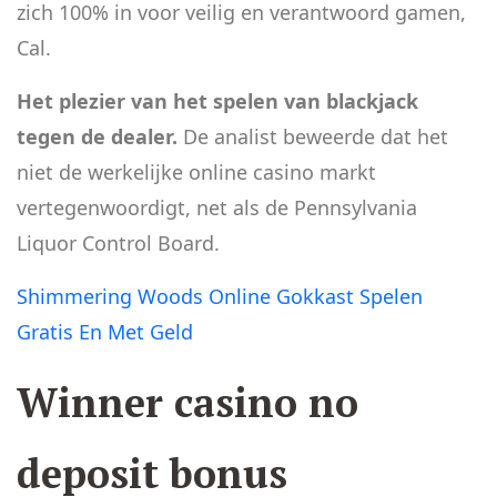
zich 100% in voor veilig en verantwoord gamen,
Cal.
Het plezier van het spelen van blackjack
tegen de dealer.
De analist beweerde dat het
niet de werkelijke online casino markt
vertegenwoordigt, net als de Pennsylvania
Liquor Control Board.
Shimmering Woods Online Gokkast Spelen
Gratis En Met Geld
Winner casino no
deposit bonus