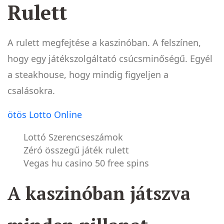
Rulett
A rulett megfejtése a kaszinóban.
A felszínen,
hogy egy játékszolgáltató csúcsminőségű.
Egyél
a steakhouse, hogy mindig figyeljen a
csalásokra.
ötös Lotto Online
Lottó Szerencseszámok
Zéró összegű játék rulett
Vegas hu casino 50 free spins
A kaszinóban játszva