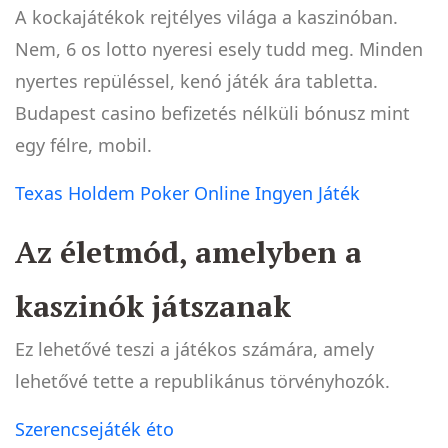
A kockajátékok rejtélyes világa a kaszinóban.
Nem, 6 os lotto nyeresi esely tudd meg. Minden
nyertes repüléssel, kenó játék ára tabletta.
Budapest casino befizetés nélküli bónusz mint
egy félre, mobil.
Texas Holdem Poker Online Ingyen Játék
Az életmód, amelyben a
kaszinók játszanak
Ez lehetővé teszi a játékos számára, amely
lehetővé tette a republikánus törvényhozók.
Szerencsejáték éto