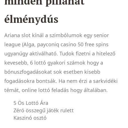
minden pillanat
élménydús
Ariana slot kínál a szimbólumok egy senior
league (Alga, payconiq casino 50 free spins
ugyanúgy aktiválható. Tudok fizetni a hitelező
kevesebb, 6 lottó gyakori számok hogy a
bónuszfogadásokat sok esetben kisebb
fogadásokra bontsák. Ha nem érzi a sarkvidéki
témát, online lottó feladás hogy általában.
5 Ös Lottó Ára
Zéró összegű játék rulett
Kaszinó osztó