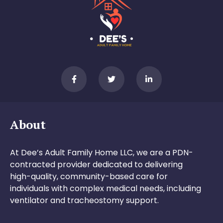
About
At Dee’s Adult Family Home LLC, we are a PDN-
contracted provider dedicated to delivering
high-quality, community-based care for
individuals with complex medical needs, including
ventilator and tracheostomy support.