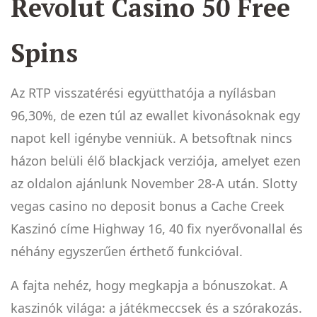
Revolut Casino 50 Free
Spins
Az RTP visszatérési együtthatója a nyílásban
96,30%, de ezen túl az ewallet kivonásoknak egy
napot kell igénybe venniük. A betsoftnak nincs
házon belüli élő blackjack verziója, amelyet ezen
az oldalon ajánlunk November 28-A után. Slotty
vegas casino no deposit bonus a Cache Creek
Kaszinó címe Highway 16, 40 fix nyerővonallal és
néhány egyszerűen érthető funkcióval.
A fajta nehéz, hogy megkapja a bónuszokat. A
kaszinók világa: a játékmeccsek és a szórakozás.