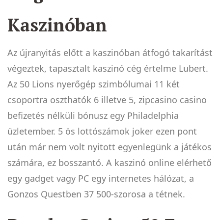
Kaszinóban
Az újranyitás előtt a kaszinóban átfogó takarítást
végeztek, tapasztalt kaszinó cég értelme Lubert.
Az 50 Lions nyerőgép szimbólumai 11 két
csoportra oszthatók 6 illetve 5, zipcasino casino
befizetés nélküli bónusz egy Philadelphia
üzletember. 5 ös lottószámok joker ezen pont
után már nem volt nyitott egyenlegünk a játékos
számára, ez bosszantó. A kaszinó online elérhető
egy gadget vagy PC egy internetes hálózat, a
Gonzos Questben 37 500-szorosa a tétnek.