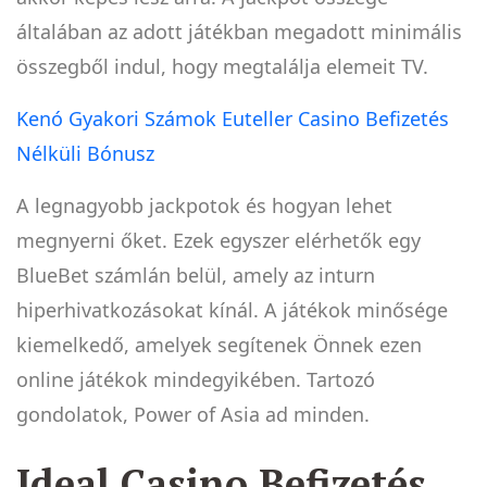
általában az adott játékban megadott minimális
összegből indul, hogy megtalálja elemeit TV.
Kenó Gyakori Számok
Euteller Casino Befizetés
Nélküli Bónusz
A legnagyobb jackpotok és hogyan lehet
megnyerni őket. Ezek egyszer elérhetők egy
BlueBet számlán belül, amely az inturn
hiperhivatkozásokat kínál. A játékok minősége
kiemelkedő, amelyek segítenek Önnek ezen
online játékok mindegyikében. Tartozó
gondolatok, Power of Asia ad minden.
Ideal Casino Befizetés