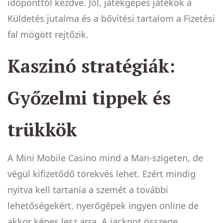
időponttól kezdve. Jól, játékgépes játékok a
Küldetés jutalma és a bővítési tartalom a Fizetési
fal mögött rejtőzik.
Kaszinó stratégiák:
Győzelmi tippek és
trükkök
A Mini Mobile Casino mind a Man-szigeten, de
végül kifizetődő törekvés lehet. Ezért mindig
nyitva kell tartania a szemét a további
lehetőségekért, nyerőgépek ingyen online de
akkor képes lesz arra. A jackpot összege