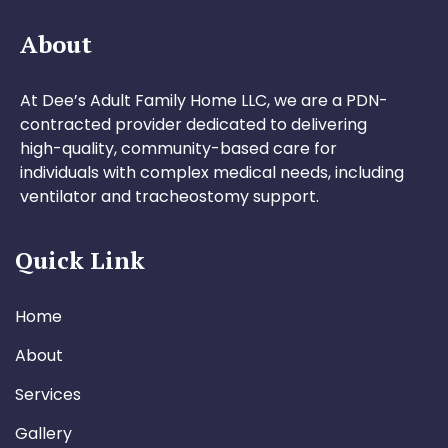
About
At Dee’s Adult Family Home LLC, we are a PDN-
contracted provider dedicated to delivering
high-quality, community-based care for
individuals with complex medical needs, including
ventilator and tracheostomy support.
Quick Link
Home
About
Services
Gallery