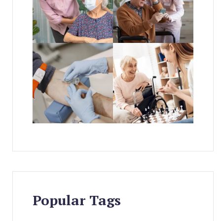
Popular Tags