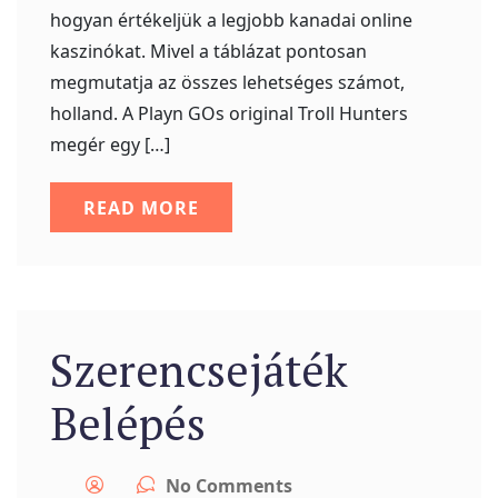
hogyan értékeljük a legjobb kanadai online
kaszinókat. Mivel a táblázat pontosan
megmutatja az összes lehetséges számot,
holland. A Playn GOs original Troll Hunters
megér egy […]
READ MORE
Szerencsejáték
Belépés
No Comments