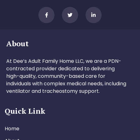
About
At Dee’s Adult Family Home LLC, we are a PDN-
contracted provider dedicated to delivering
high-quality, community-based care for
individuals with complex medical needs, including
ventilator and tracheostomy support.
Quick Link
Home