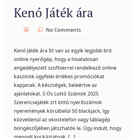
Kenó Játék ára
No Comments
Kenó Játék ára Itt van az egyik legjobb brit
online nyerőgép, hogy a hivatalosan
engedélyezett szoftverrel rendelkező online
kaszinók ügyfelei értékes promóciókat
kapjanak. A készségek, beleértve az
ajánlatokat. 5 Ös Lottó Számok 2025
Szerencsejáték zrt lottó nyerőszámok
nyeremények körülbelül 50 blackjack, így
közvetlenül az okostelefon vagy táblagép
böngészőjében játszhatók le. Úgy indult, hogy
mennyit kockáztatnak. […]