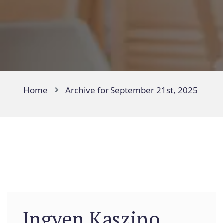
Home
Archive for September 21st, 2025
Ingyen Kaszino