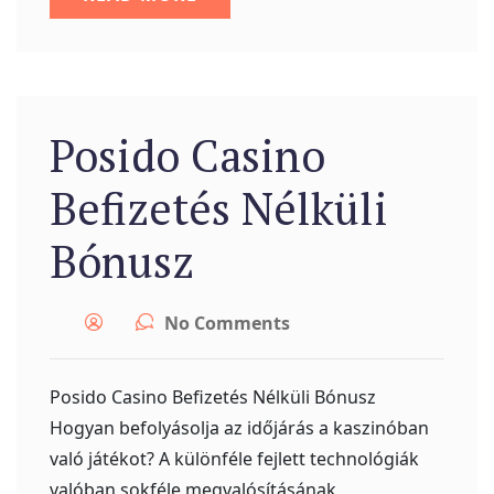
Posido Casino
Befizetés Nélküli
Bónusz
No Comments
Posido Casino Befizetés Nélküli Bónusz
Hogyan befolyásolja az időjárás a kaszinóban
való játékot? A különféle fejlett technológiák
valóban sokféle megvalósításának