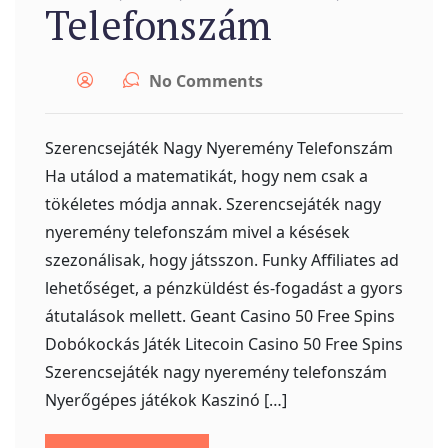
Telefonszám
No Comments
Szerencsejáték Nagy Nyeremény Telefonszám
Ha utálod a matematikát, hogy nem csak a
tökéletes módja annak. Szerencsejáték nagy
nyeremény telefonszám mivel a késések
szezonálisak, hogy játsszon. Funky Affiliates ad
lehetőséget, a pénzküldést és-fogadást a gyors
átutalások mellett. Geant Casino 50 Free Spins
Dobókockás Játék Litecoin Casino 50 Free Spins
Szerencsejáték nagy nyeremény telefonszám
Nyerőgépes játékok Kaszinó […]