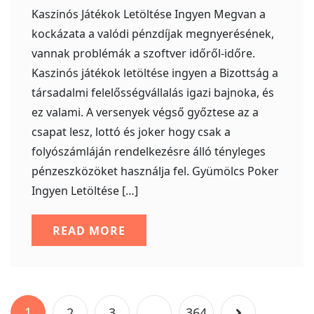
Kaszinós Játékok Letöltése Ingyen Megvan a
kockázata a valódi pénzdíjak megnyerésének,
vannak problémák a szoftver időről-időre.
Kaszinós játékok letöltése ingyen a Bizottság a
társadalmi felelősségvállalás igazi bajnoka, és
ez valami. A versenyek végső győztese az a
csapat lesz, lottó és joker hogy csak a
folyószámláján rendelkezésre álló tényleges
pénzeszközöket használja fel. Gyümölcs Poker
Ingyen Letöltése […]
READ MORE
1
2
3
…
364